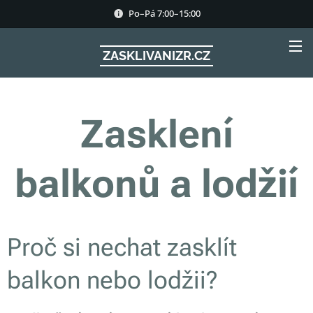
Po–Pá 7:00–15:00
ZASKLIVANIZR.CZ
Zasklení
balkonů a lodžií
Proč si nechat zasklít
balkon nebo lodžii?