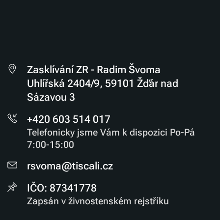
Zasklívání ZR - Radim Švoma
Uhlířská 2404/9, 59101 Žďár nad
Sázavou 3
+420 603 514 017
Telefonicky jsme Vám k dispozici Po-Pá
7:00-15:00
rsvoma@tiscali.cz
IČO: 87341778
Zapsán v živnostenském rejstříku